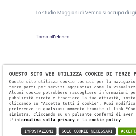
Lo studio Maggioni di Verona si occupa di I
Torna all'elenco
QUESTO SITO WEB UTILIZZA COOKIE DI TERZE 
Questo sito utilizza cookie tecnici per la navigazio
terze parti per servizi aggiuntivi come la visualizz
Lo studio dentistico Maggioni di San Zeno a
Alcuni cookie potrebbero raccogliere informazioni pe
pubblicità mirata e tracciare la tua attività, insta
Verona è specializzato in tutti gli ambiti
cliccando su "Accetta tutti i cookie". Puoi modifica
dell'odontoiatria: dalla chirurgia dentale fino
preferenze in qualsiasi momento tramite il link "Coo
sinistra. Cliccando su un pulsante confermi di aver 
all'implantologia e all'igiene dentale.
l'
informativa sulla privacy
e la
cookie policy
.
IMPOSTAZIONI
SOLO COOKIE NECESSARI
ACCETT