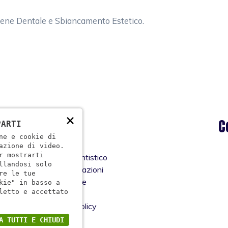
giene Dentale e Sbiancamento Estetico.
×
Menù
C
PARTI
ne e cookie di
Home
azione di video.
r mostrarti
Studio Dentistico
llandosi solo
Specializzazioni
re le tue
Il personale
kie" in basso a
letto e accettato
Contatti
Privacy Policy
A TUTTI E CHIUDI