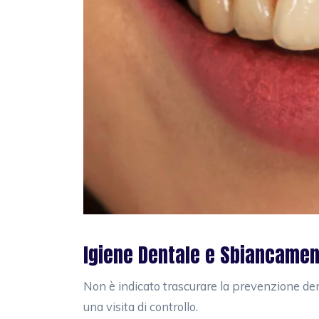
Igiene Dentale e Sbiancamen
Non è indicato trascurare la prevenzione den
una visita di controllo.