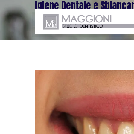
Igiene Dentale e Sbianca
Home
Specializzazioni
Igiene Dentale e Sbiancamento Estetico